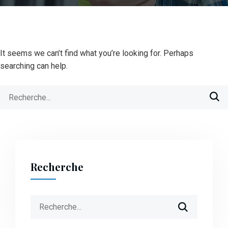
It seems we can’t find what you’re looking for. Perhaps
searching can help.
Search
for:
Recherche
Search
for: