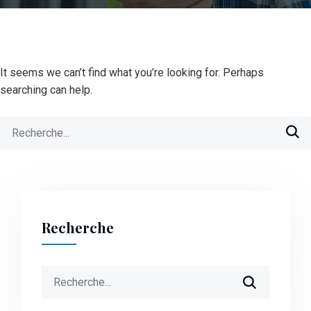
It seems we can’t find what you’re looking for. Perhaps
searching can help.
Search
for:
Recherche
Search
for: